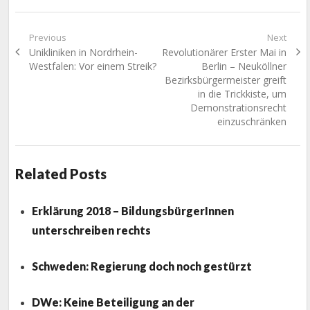
Beitragsnavigation
Previous
Next
Previous
Next
Unikliniken in Nordrhein-
Revolutionärer Erster Mai in
post:
post:
Westfalen: Vor einem Streik?
Berlin – Neuköllner
Bezirksbürgermeister greift
in die Trickkiste, um
Demonstrationsrecht
einzuschränken
Related Posts
Erklärung 2018 – BildungsbürgerInnen
unterschreiben rechts
Schweden: Regierung doch noch gestürzt
DWe: Keine Beteiligung an der