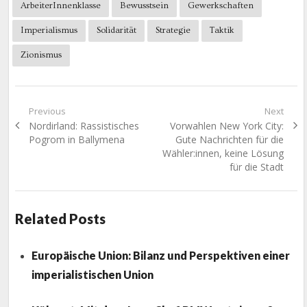
ArbeiterInnenklasse
Bewusstsein
Gewerkschaften
Imperialismus
Solidarität
Strategie
Taktik
Zionismus
Beitragsnavigation
Previous
Next
Previous
Next
Nordirland: Rassistisches
Vorwahlen New York City:
post:
post:
Pogrom in Ballymena
Gute Nachrichten für die
Wähler:innen, keine Lösung
für die Stadt
Related Posts
Europäische Union: Bilanz und Perspektiven einer
imperialistischen Union