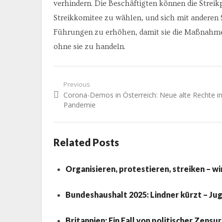
verhindern. Die Beschäftigten können die Streikp
Streikkomitee zu wählen, und sich mit anderen
Führungen zu erhöhen, damit sie die Maßnahmen 
ohne sie zu handeln.
Beitragsnavigation
Previous
Previous
Corona-Demos in Österreich: Neue alte Rechte in
post:
Pandemie
Related Posts
Organisieren, protestieren, streiken – wir
Bundeshaushalt 2025: Lindner kürzt – Ju
Britannien: Ein Fall von politischer Zensur