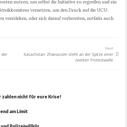
osten nutzen, um selbst die Initiative zu ergreifen und ein
 Streikkomitees vernetzen, um den Druck auf die UCU-
verstärken, oder sich darauf vorbereiten, notfalls auch
Next
Next
 der
Kasachstan: Zhanaozen steht an der Spitze einer
post:
zweiten Protestwelle
 zahlen nicht für eure Krise!
gend am Limit
 und Polizeiwillkür