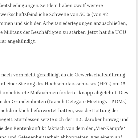
beitsbedingungen. Seitdem haben zwölf weitere
ewerkschaftsfeindliche Schwelle von 50 % (von 42
immen und sich den Arbeitsniederlegungen anzuschließen,
ie Militanz der Beschäftigten zu stärken. Jetzt hat die UCU
uar angekündigt.
tte nach vorn nicht geradlinig, da die Gewerkschaftsführung
uf einer Sitzung des Hochschulausschusses (HEC) am 18.
nd unbefristete Maßnahmen forderte, knapp abgelehnt. Dies
n der Grundeinheiten (Branch Delegate Meetings = BDMs)
achdrücklich befürwortet hatten, was die Haltung der
piegelt. Stattdessen setzte sich der HEC darüber hinweg und
e den Rentenkonflikt faktisch von dem der „Vier-Kämpfe“
ung und Gelegenheitsarbeit abkoppelten, was einem auf