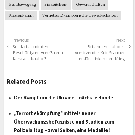
Basisbewegung
Einheitsfront
Gewerkschaften
Klassenkampf
Vernetzung kämpferische Gewerkschaften
Beitragsnavigation
Previous
Next
Previous
Next
Solidarität mit den
Britannien: Labour-
post:
post:
Beschäftigten von Galeria
Vorsitzender Keir Starmer
Karstadt-Kauhof!
erklärt Linken den Krieg
Related Posts
Der Kampf um die Ukraine – nächste Runde
„Terrorbekämpfung“ mittels neuer
Überwachungsbefugnisse und Studien zum
Polizeialltag – zwei Seiten, eine Medaille!