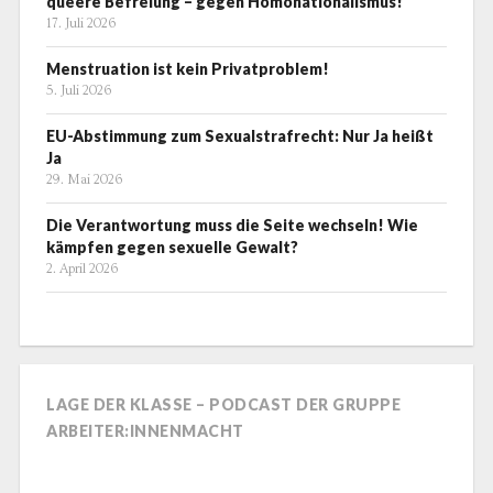
queere Befreiung – gegen Homonationalismus!
17. Juli 2026
Menstruation ist kein Privatproblem!
5. Juli 2026
EU-Abstimmung zum Sexualstrafrecht: Nur Ja heißt
Ja
29. Mai 2026
Die Verantwortung muss die Seite wechseln! Wie
kämpfen gegen sexuelle Gewalt?
2. April 2026
LAGE DER KLASSE – PODCAST DER GRUPPE
ARBEITER:INNENMACHT