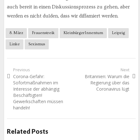
auch bereit in einen Diskussionsprozess zu gehen, aber
werden es nicht dulden, dass wir diffamiert werden.
8. März
Frauenstreik
KleinbürgerInnentum
Leipzig
Linke
Sexismus
Beitragsnavigation
Previous
Next
Previous
Next
Corona-Gefahr:
Britannien: Warum die
post:
post:
Sofortmaßnahmen im
Regierung über das
Interesse der abhängig
Coronavirus lügt
Beschäftigten!
Gewerkschaften müssen
handeln!
Related Posts