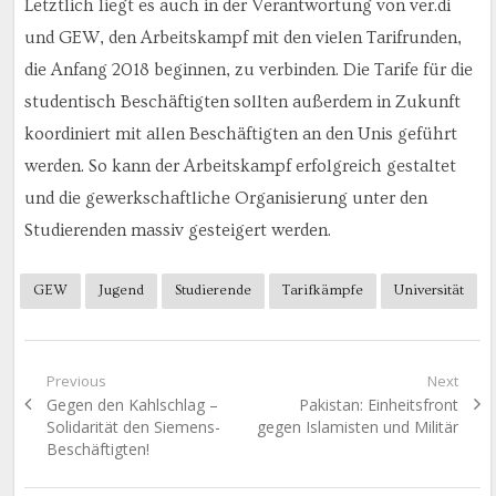
Letztlich liegt es auch in der Verantwortung von ver.di
und GEW, den Arbeitskampf mit den vielen Tarifrunden,
die Anfang 2018 beginnen, zu verbinden. Die Tarife für die
studentisch Beschäftigten sollten außerdem in Zukunft
koordiniert mit allen Beschäftigten an den Unis geführt
werden. So kann der Arbeitskampf erfolgreich gestaltet
und die gewerkschaftliche Organisierung unter den
Studierenden massiv gesteigert werden.
GEW
Jugend
Studierende
Tarifkämpfe
Universität
Beitragsnavigation
Previous
Next
Previous
Next
Gegen den Kahlschlag –
Pakistan: Einheitsfront
post:
post:
Solidarität den Siemens-
gegen Islamisten und Militär
Beschäftigten!