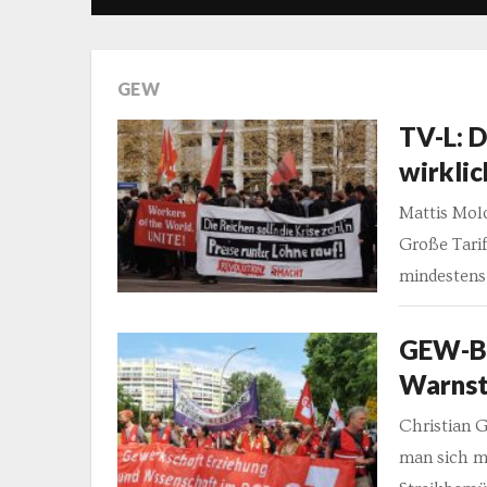
GEW
TV-L: D
wirklic
Mattis Mold
Große Tarif
mindestens
GEW-Be
Warnst
Christian 
man sich m