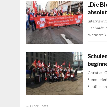
„Die Bl
absolu
Interview m
Gebhardt, 
Warnstreik
Schulen
beginn
Christian 
Sommerferi
Schüler:in
← Older Posts