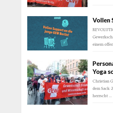
Vollen 
REVOLUTION
Gewerkscha
einem offen
Person
Yoga so
Christian G
dem Sack: Z
herrscht …