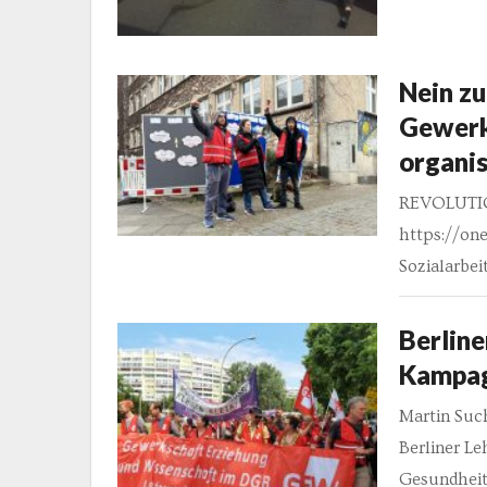
Nein zu
Gewerk
organis
REVOLUTION
https://one
Sozialarbei
Berlin
Kampag
Martin Such
Berliner Le
Gesundheits