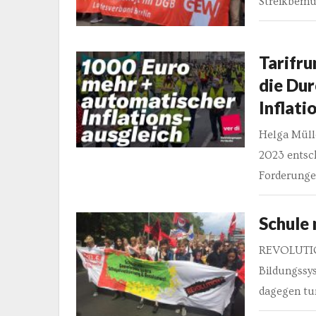
Streikbem
Tarifru
die Dur
Inflati
Helga Müll
2023 entsch
Forderungen
Schule 
REVOLUTIO
Bildungssys
dagegen tu