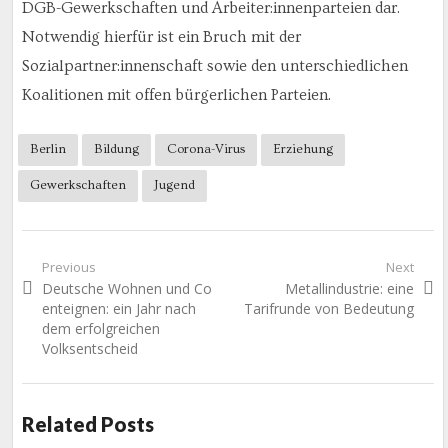
DGB-Gewerkschaften und Arbeiter:innenparteien dar.
Notwendig hierfür ist ein Bruch mit der
Sozialpartner:innenschaft sowie den unterschiedlichen
Koalitionen mit offen bürgerlichen Parteien.
Berlin
Bildung
Corona-Virus
Erziehung
Gewerkschaften
Jugend
Beitragsnavigation
Previous
Next
Previous
Next
Deutsche Wohnen und Co
Metallindustrie: eine
post:
post:
enteignen: ein Jahr nach
Tarifrunde von Bedeutung
dem erfolgreichen
Volksentscheid
Related Posts