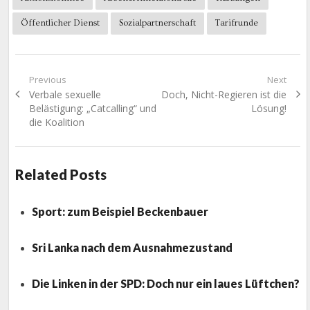
Öffentlicher Dienst
Sozialpartnerschaft
Tarifrunde
Beitragsnavigation
Previous
Next
Previous
Next
Verbale sexuelle
Doch, Nicht-Regieren ist die
post:
post:
Belästigung: „Catcalling“ und
Lösung!
die Koalition
Related Posts
Sport: zum Beispiel Beckenbauer
Sri Lanka nach dem Ausnahmezustand
Die Linken in der SPD: Doch nur ein laues Lüftchen?