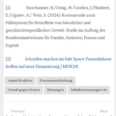
[1]
Ruschmeier, R./Ornig, N./Gordon, J./Himbert,
E./Ogarev, A./ Weis, S. (2024): Kostenstudie zum
Hilfesystem für Betroffene von häuslicher und
geschlechtsspezifischer Gewalt. Studie im Auftrag des
Bundesministeriums für Familie, Senioren, Frauen und
Jugend.
[2]
Schulden machen im Safe Space: Frauenhäuser
hoffen auf neue Finanzierung | MDR.DE
Ampel-Koalition
Frauenunterdrückung
Gewalt gegen Frauen
Kürzungen
Selbstbestimmungsrecht
Beitragsnavigation
Previous
Next