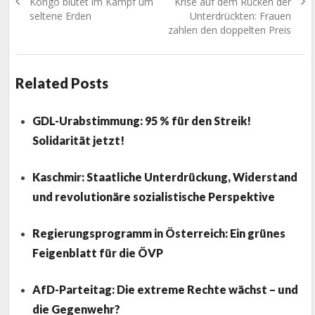
Previous
Next
Kongo blutet im Kampf um
Krise auf dem Rücken der
post:
post:
seltene Erden
Unterdrückten: Frauen
zahlen den doppelten Preis
Related Posts
GDL-Urabstimmung: 95 % für den Streik!
Solidarität jetzt!
Kaschmir: Staatliche Unterdrückung, Widerstand
und revolutionäre sozialistische Perspektive
Regierungsprogramm in Österreich: Ein grünes
Feigenblatt für die ÖVP
AfD-Parteitag: Die extreme Rechte wächst – und
die Gegenwehr?