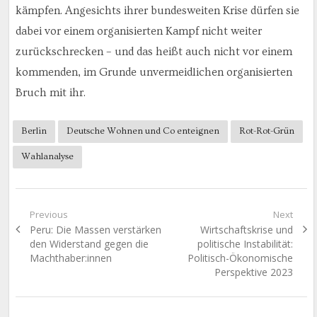
kämpfen. Angesichts ihrer bundesweiten Krise dürfen sie
dabei vor einem organisierten Kampf nicht weiter
zurückschrecken – und das heißt auch nicht vor einem
kommenden, im Grunde unvermeidlichen organisierten
Bruch mit ihr.
Berlin
Deutsche Wohnen und Co enteignen
Rot-Rot-Grün
Wahlanalyse
Beitragsnavigation
Previous
Next
Previous
Next
Peru: Die Massen verstärken
Wirtschaftskrise und
post:
post:
den Widerstand gegen die
politische Instabilität:
Machthaber:innen
Politisch-Ökonomische
Perspektive 2023