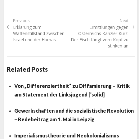
Beitragsnavigation
Previous
Next
Previous
Next
Erklärung zum
Ermittlungen gegen
post:
post:
Waffenstillstand zwischen
Österreichs Kanzler Kurz:
Israel und der Hamas
Der Fisch fängt vom Kopf zu
stinken an
Related Posts
Von „Differenziertheit“ zu Diffamierung – Kritik
am Statement der Linksjugend [’solid]
Gewerkschaften und die sozialistische Revolution
– Redebeitrag am 1. Mai in Leipzig
Imperialismustheorie und Neokolonialismus