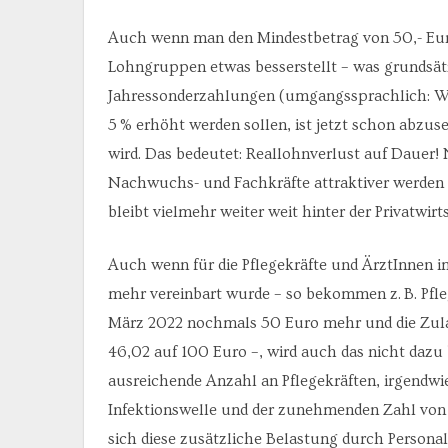
Auch wenn man den Mindestbetrag von 50,- Euro 
Lohngruppen etwas besserstellt – was grundsät
Jahressonderzahlungen (umgangssprachlich: We
5 % erhöht werden sollen, ist jetzt schon abzuse
wird. Das bedeutet: Reallohnverlust auf Dauer! N
Nachwuchs- und Fachkräfte attraktiver werden
bleibt vielmehr weiter weit hinter der Privatwir
Auch wenn für die Pflegekräfte und ÄrztInnen i
mehr vereinbart wurde – so bekommen z. B. Pfl
März 2022 nochmals 50 Euro mehr und die Zula
46,02 auf 100 Euro –, wird auch das nicht dazu 
ausreichende Anzahl an Pflegekräften, irgendwi
Infektionswelle und der zunehmenden Zahl von P
sich diese zusätzliche Belastung durch Persona