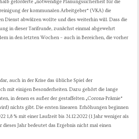
halb geforderte „notwendige Planungssicherheit für die
ereinigung der kommunalen Arbeitgeber“ (VKA) die
en Dienst abwälzen wollte und dies weiterhin will. Dass die
rung in dieser Tarifrunde, zunächst einmal abgewehrt
llem in den letzten Wochen – auch in Bereichen, die vorher
ar, auch in der Krise das übliche Spiel der
ch mit einigen Besonderheiten. Dazu gehört die lange
en, in denen es außer der gestaffelten „Corona-Prämie“
wird) nichts gibt. Die ersten linearen Erhöhungen beginnen
022 1,8 % mit einer Laufzeit bis 31.12.2022 (1 Jahr weniger als
r dieses Jahr bedeutet das Ergebnis nicht mal einen