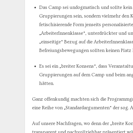
Das Camp sei undogmatisch und sollte kein
Gruppierungen sein, sondern vielmehr den K
fetischisierende Form jenseits personalisiert
„ArbeiterInnenklasse“, unterdrückter und un
„einseitige“ Bezug auf die ArbeiterInnenkla
Befreiungsbewegungen sollten keinen Platz 
Es sei ein „breiter Konsens“, dass Veranstal
Gruppierungen auf dem Camp und beim ange
hätten.
Ganz offenkundig machten sich die Programmgru
eine Reihe von „Standardargumenten“ der sog. A
Auf unsere Nachfragen, wo denn der „breite Ko
transparent und nachvollziehbar präsentiert wü