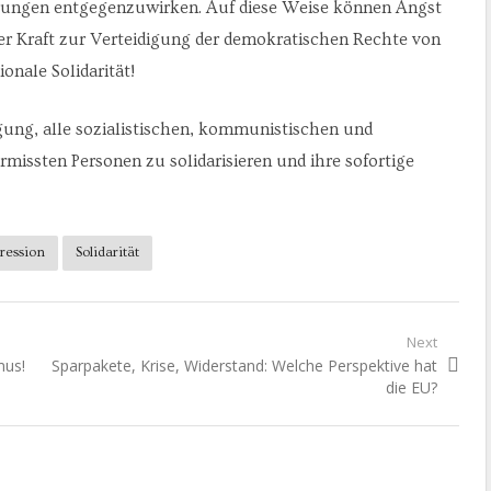
rungen entgegenzuwirken. Auf diese Weise können Angst
r Kraft zur Verteidigung der demokratischen Rechte von
onale Solidarität!
gung, alle sozialistischen, kommunistischen und
rmissten Personen zu solidarisieren und ihre sofortige
ression
Solidarität
Next
Next
mus!
Sparpakete, Krise, Widerstand: Welche Perspektive hat
post:
die EU?