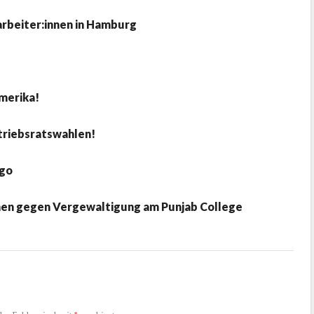
rbeiter:innen in Hamburg
amerika!
triebsratswahlen!
ago
nen gegen Vergewaltigung am Punjab College