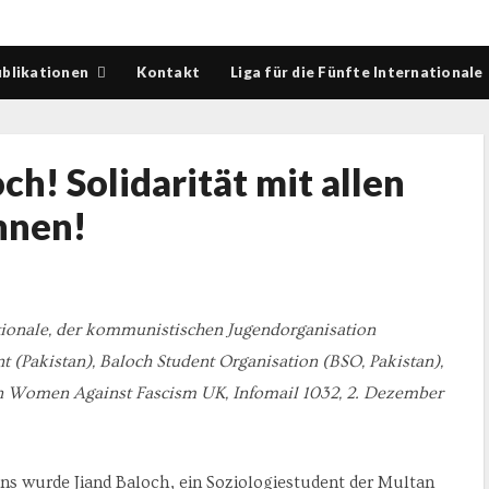
blikationen
Kontakt
Liga für die Fünfte Internationale
och! Solidarität mit allen
nnen!
ionale, der k
ommunistischen Jugendorganisation
Pakistan), Baloch Student Organisation (BSO, Pakistan),
ian Women Against Fascism UK, Infomail 1032, 2. Dezember
wurde Jiand Baloch, ein Soziologiestudent der Multan