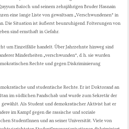
Qayyum Baloch und seinem zehnjährigen Bruder Hasnain
änzen eine lange Liste von gewaltsam „Verschwundenen“ in
an. Die Situation ist äußerst beunruhigend. Folterungen von
ben sind ernsthaft in Gefahr.
icht um Einzelfälle handelt. Über Jahrzehnte hinweg sind
derer Minderheiten „verschwunden“, d. h. sie wurden
d demokratischen Rechte und gegen Diskriminierung
 demokratische und studentische Rechte. Er ist Doktorand an
ultan im südlichen Pandschab und wurde zum Sekretär der
gewählt. Als Student und demokratischer Aktivist hat er
ndere im Kampf gegen die rassische und soziale
hen StudentInnen und an seiner Universität. Viele von
rechtsgerichteten StudentInnenorganisationen diskriminiert