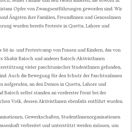
aloch, seiner Familie und den vielen anderen, die sowohl in
akistans Opfer von Zwangsentführungen geworden sind. Wir
 und Ängsten ihre Familien, FreundInnen und GenossInnen
ührung wurden bereits Proteste in Quetta, Lahore und
es Sit-in- und Protestcamp von Frauen und Kindern, das von
s Shabir Baloch und anderer Baloch-AktivistInnen
nterstützung vieler paschtunischer StudentInnen gefunden,
 sind. Auch die Bewegung für den Schutz der PaschtunInnen
en aufgerufen, an den Demos in Quetta, Lahore und
 Baloch selbst standen an vorderster Front bei der
chen Volk, dessen AktivistInnen ebenfalls entführt wurden.
ganisationen, Gewerkschaften, StudentInnenorganisationen
assenhaft verbreitet und unterstützt werden müssen, um