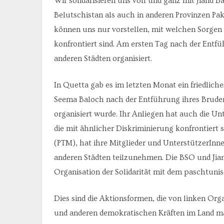
Wir solidarisieren uns voll und ganz mit Jiand B
Belutschistan als auch in anderen Provinzen P
können uns nur vorstellen, mit welchen Sorgen
konfrontiert sind. Am ersten Tag nach der Entf
anderen Städten organisiert.
In Quetta gab es im letzten Monat ein friedlich
Seema Baloch nach der Entführung ihres Bruder
organisiert wurde. Ihr Anliegen hat auch die U
die mit ähnlicher Diskriminierung konfrontiert
(PTM), hat ihre Mitglieder und UnterstützerInn
anderen Städten teilzunehmen. Die BSO und Jiand
Organisation der Solidarität mit dem paschtunis
Dies sind die Aktionsformen, die von linken Or
und anderen demokratischen Kräften im Land m