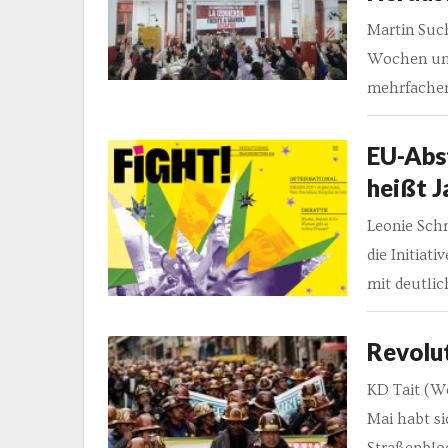
Martin Such
Wochen und 
mehrfacher
EU-Abs
heißt J
Leonie Schm
die Initiat
mit deutlic
Revolut
KD Tait (W
Mai habt si