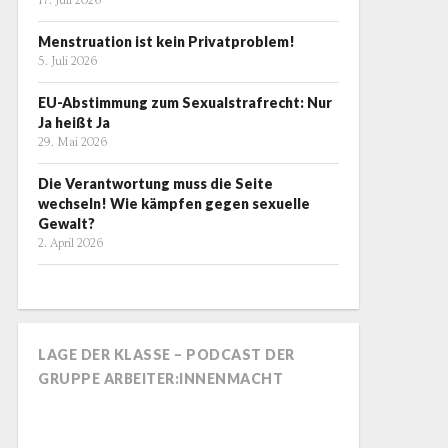
17. Juli 2026
Menstruation ist kein Privatproblem!
5. Juli 2026
EU-Abstimmung zum Sexualstrafrecht: Nur
Ja heißt Ja
29. Mai 2026
Die Verantwortung muss die Seite
wechseln! Wie kämpfen gegen sexuelle
Gewalt?
2. April 2026
LAGE DER KLASSE – PODCAST DER
GRUPPE ARBEITER:INNENMACHT