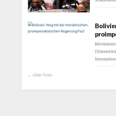
Straßenblo
Bolivie
proimpe
Movimiento 
(Unterstütz
Internation
← Older Posts