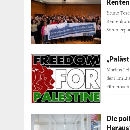
Renten
Bruno Tesc
Rentenkomm
Sommerpaus
„Paläst
Markus Lehn
der Film „P
Filmemach
Die pol
Heraus