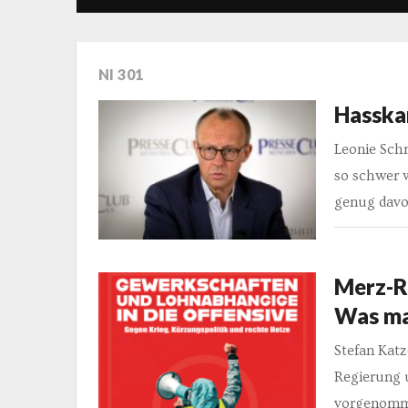
NI 301
Hasska
Leonie Sch
so schwer w
genug davo
Merz-R
Was ma
Stefan Katz
Regierung u
vorgenomm