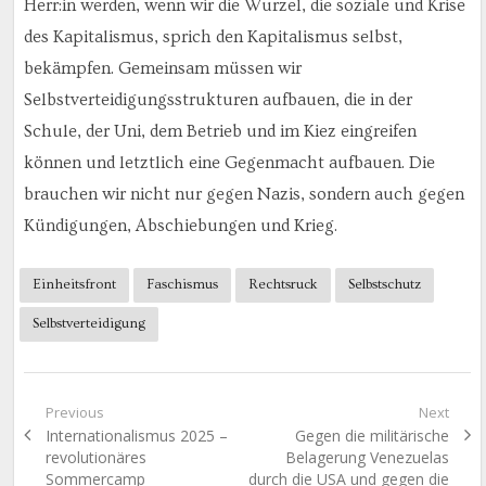
Herr:in werden, wenn wir die Wurzel, die soziale und Krise
des Kapitalismus, sprich den Kapitalismus selbst,
bekämpfen. Gemeinsam müssen wir
Selbstverteidigungsstrukturen aufbauen, die in der
Schule, der Uni, dem Betrieb und im Kiez eingreifen
können und letztlich eine Gegenmacht aufbauen. Die
brauchen wir nicht nur gegen Nazis, sondern auch gegen
Kündigungen, Abschiebungen und Krieg.
Einheitsfront
Faschismus
Rechtsruck
Selbstschutz
Selbstverteidigung
Beitragsnavigation
Previous
Next
Previous
Next
Internationalismus 2025 –
Gegen die militärische
post:
post:
revolutionäres
Belagerung Venezuelas
Sommercamp
durch die USA und gegen die