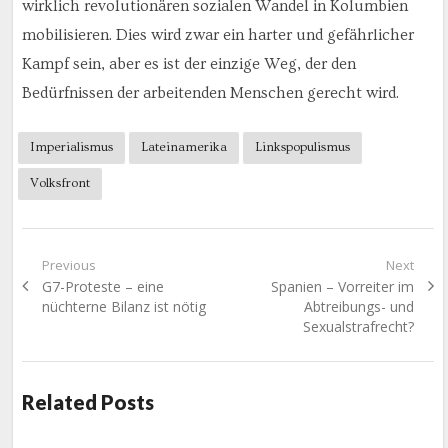
wirklich revolutionären sozialen Wandel in Kolumbien
mobilisieren. Dies wird zwar ein harter und gefährlicher
Kampf sein, aber es ist der einzige Weg, der den
Bedürfnissen der arbeitenden Menschen gerecht wird.
Imperialismus
Lateinamerika
Linkspopulismus
Volksfront
Beitragsnavigation
Previous
Next
Previous
Next
G7-Proteste – eine
Spanien – Vorreiter im
post:
post:
nüchterne Bilanz ist nötig
Abtreibungs- und
Sexualstrafrecht?
Related Posts