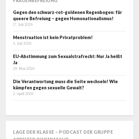
FRAUENBEFREIUNG
Gegen den schwarz-rot-goldenen Regenbogen: für
queere Befreiung – gegen Homonationalismus!
17. Juli 2026
Menstruation ist kein Privatproblem!
5. Juli 2026
EU-Abstimmung zum Sexualstrafrecht: Nur Ja heißt
Ja
29. Mai 2026
Die Verantwortung muss die Seite wechseln! Wie
kämpfen gegen sexuelle Gewalt?
2. April 2026
LAGE DER KLASSE – PODCAST DER GRUPPE