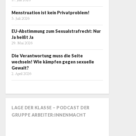
17. Juli 2026
Menstruation ist kein Privatproblem!
5. Juli 2026
EU-Abstimmung zum Sexualstrafrecht: Nur
Ja heißt Ja
29. Mai 2026
Die Verantwortung muss die Seite
wechseln! Wie kämpfen gegen sexuelle
Gewalt?
2. April 2026
LAGE DER KLASSE – PODCAST DER
GRUPPE ARBEITER:INNENMACHT