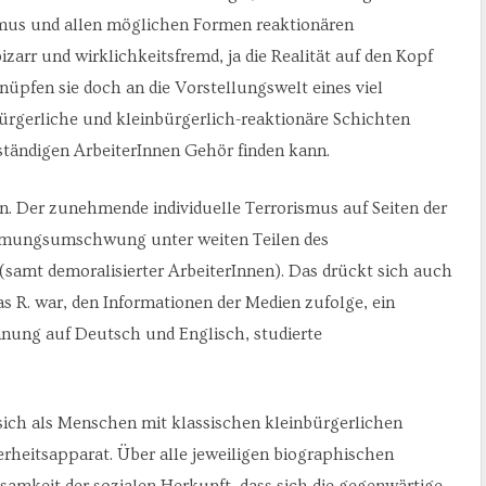
mus und allen möglichen Formen reaktionären
zarr und wirklichkeitsfremd, ja die Realität auf den Kopf
nüpfen sie doch an die Vorstellungswelt eines viel
 bürgerliche und kleinbürgerlich-reaktionäre Schichten
ständigen ArbeiterInnen Gehör finden kann.
n. Der zunehmende individuelle Terrorismus auf Seiten der
immungsumschwung unter weiten Teilen des
samt demoralisierter ArbeiterInnen). Das drückt sich auch
as R. war, den Informationen der Medien zufolge, ein
nnung auf Deutsch und Englisch, studierte
sich als Menschen mit klassischen kleinbürgerlichen
herheitsapparat. Über alle jeweiligen biographischen
amkeit der sozialen Herkunft, dass sich die gegenwärtige