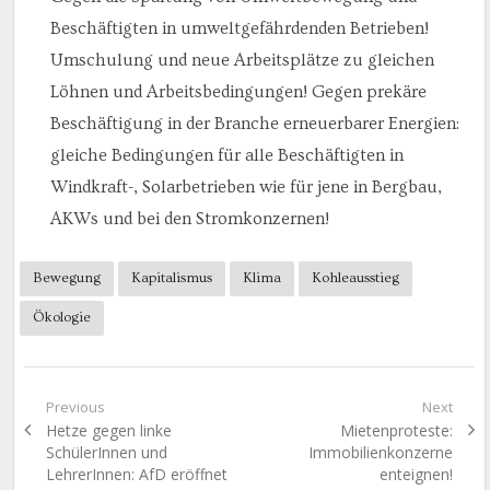
Beschäftigten in umweltgefährdenden Betrieben!
Umschulung und neue Arbeitsplätze zu gleichen
Löhnen und Arbeitsbedingungen! Gegen prekäre
Beschäftigung in der Branche erneuerbarer Energien:
gleiche Bedingungen für alle Beschäftigten in
Windkraft-, Solarbetrieben wie für jene in Bergbau,
AKWs und bei den Stromkonzernen!
Bewegung
Kapitalismus
Klima
Kohleausstieg
Ökologie
Beitragsnavigation
Previous
Next
Previous
Next
Hetze gegen linke
Mietenproteste:
post:
post:
SchülerInnen und
Immobilienkonzerne
LehrerInnen: AfD eröffnet
enteignen!