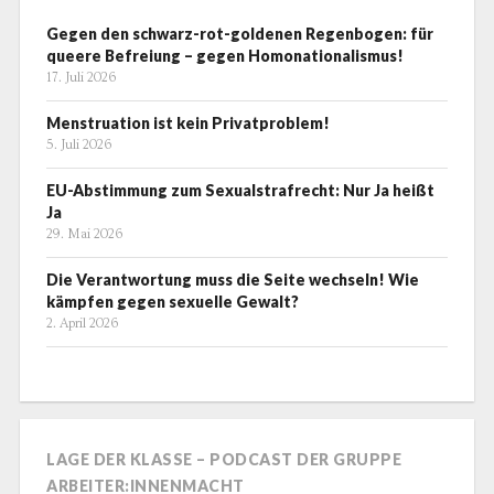
Gegen den schwarz-rot-goldenen Regenbogen: für
queere Befreiung – gegen Homonationalismus!
17. Juli 2026
Menstruation ist kein Privatproblem!
5. Juli 2026
EU-Abstimmung zum Sexualstrafrecht: Nur Ja heißt
Ja
29. Mai 2026
Die Verantwortung muss die Seite wechseln! Wie
kämpfen gegen sexuelle Gewalt?
2. April 2026
LAGE DER KLASSE – PODCAST DER GRUPPE
ARBEITER:INNENMACHT