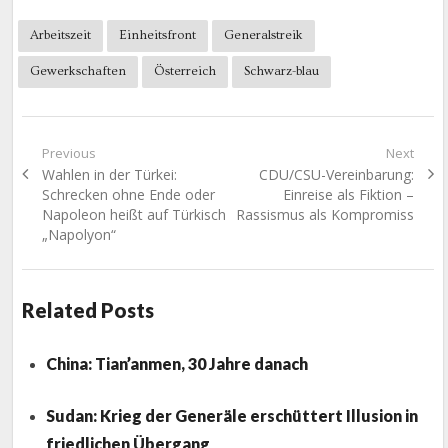
Arbeitszeit
Einheitsfront
Generalstreik
Gewerkschaften
Österreich
Schwarz-blau
Beitragsnavigation
Previous
Next
Previous
Next
Wahlen in der Türkei:
CDU/CSU-Vereinbarung:
post:
post:
Schrecken ohne Ende oder
Einreise als Fiktion –
Napoleon heißt auf Türkisch
Rassismus als Kompromiss
„Napolyon“
Related Posts
China: Tian’anmen, 30 Jahre danach
Sudan: Krieg der Generäle erschüttert Illusion in
friedlichen Übergang