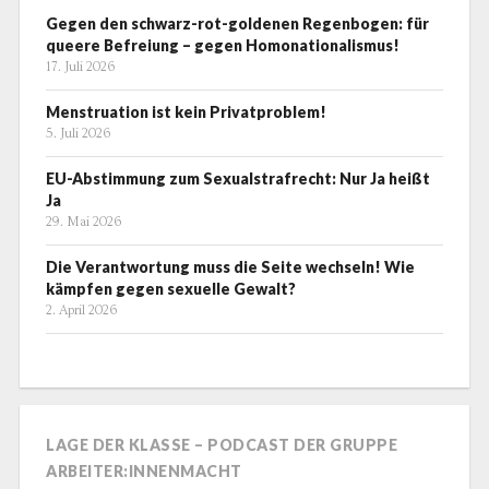
Gegen den schwarz-rot-goldenen Regenbogen: für
queere Befreiung – gegen Homonationalismus!
17. Juli 2026
Menstruation ist kein Privatproblem!
5. Juli 2026
EU-Abstimmung zum Sexualstrafrecht: Nur Ja heißt
Ja
29. Mai 2026
Die Verantwortung muss die Seite wechseln! Wie
kämpfen gegen sexuelle Gewalt?
2. April 2026
LAGE DER KLASSE – PODCAST DER GRUPPE
ARBEITER:INNENMACHT