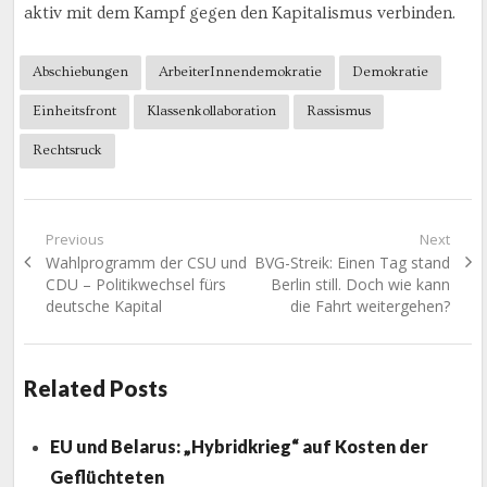
aktiv mit dem Kampf gegen den Kapitalismus verbinden.
Abschiebungen
ArbeiterInnendemokratie
Demokratie
Einheitsfront
Klassenkollaboration
Rassismus
Rechtsruck
Beitragsnavigation
Previous
Next
Previous
Next
Wahlprogramm der CSU und
BVG-Streik: Einen Tag stand
post:
post:
CDU – Politikwechsel fürs
Berlin still. Doch wie kann
deutsche Kapital
die Fahrt weitergehen?
Related Posts
EU und Belarus: „Hybridkrieg“ auf Kosten der
Geflüchteten