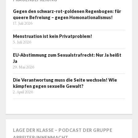
Gegen den schwarz-rot-goldenen Regenbogen: für
queere Befreiung – gegen Homonationalismus!
17. Juli 2026
Menstruation ist kein Privatproblem!
5. Juli 2026
EU-Abstimmung zum Sexualstrafrecht: Nur Ja heißt
Ja
29. Mai 2026
Die Verantwortung muss die Seite wechseln! Wie
kämpfen gegen sexuelle Gewalt?
2. April 2026
LAGE DER KLASSE – PODCAST DER GRUPPE
ARBEITER:INNENMACHT