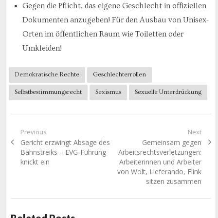
Gegen die Pflicht, das eigene Geschlecht in offiziellen
Dokumenten anzugeben! Für den Ausbau von Unisex-
Orten im öffentlichen Raum wie Toiletten oder
Umkleiden!
Demokratische Rechte
Geschlechterrollen
Selbstbestimmungsrecht
Sexismus
Sexuelle Unterdrückung
Beitragsnavigation
Previous
Next
Previous
Next
Gericht erzwingt Absage des
Gemeinsam gegen
post:
post:
Bahnstreiks – EVG-Führung
Arbeitsrechtsverletzungen:
knickt ein
Arbeiterinnen und Arbeiter
von Wolt, Lieferando, Flink
sitzen zusammen