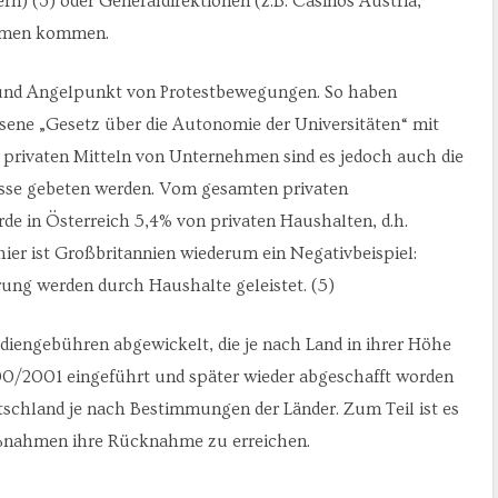
n) (3) oder Generaldirektionen (z.B. Casinos Austria,
ehmen kommen.
 und Angelpunkt von Protestbewegungen. So haben
sene „Gesetz über die Autonomie der Universitäten“ mit
privaten Mitteln von Unternehmen sind es jedoch auch die
asse gebeten werden. Vom gesamten privaten
de in Österreich 5,4% von privaten Haushalten, d.h.
hier ist Großbritannien wiederum ein Negativbeispiel:
rung werden durch Haushalte geleistet. (5)
diengebühren abgewickelt, die je nach Land in ihrer Höhe
000/2001 eingeführt und später wieder abgeschafft worden
tschland je nach Bestimmungen der Länder. Zum Teil ist es
ßnahmen ihre Rücknahme zu erreichen.