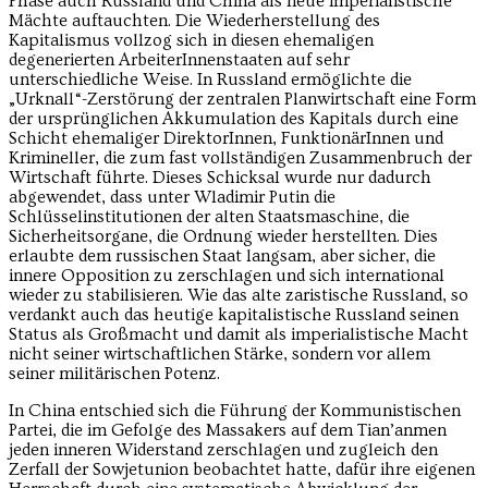
Phase auch Russland und China als neue imperialistische
Mächte auftauchten. Die Wiederherstellung des
Kapitalismus vollzog sich in diesen ehemaligen
degenerierten ArbeiterInnenstaaten auf sehr
unterschiedliche Weise. In Russland ermöglichte die
„Urknall“-Zerstörung der zentralen Planwirtschaft eine Form
der ursprünglichen Akkumulation des Kapitals durch eine
Schicht ehemaliger DirektorInnen, FunktionärInnen und
Krimineller, die zum fast vollständigen Zusammenbruch der
Wirtschaft führte. Dieses Schicksal wurde nur dadurch
abgewendet, dass unter Wladimir Putin die
Schlüsselinstitutionen der alten Staatsmaschine, die
Sicherheitsorgane, die Ordnung wieder herstellten. Dies
erlaubte dem russischen Staat langsam, aber sicher, die
innere Opposition zu zerschlagen und sich international
wieder zu stabilisieren. Wie das alte zaristische Russland, so
verdankt auch das heutige kapitalistische Russland seinen
Status als Großmacht und damit als imperialistische Macht
nicht seiner wirtschaftlichen Stärke, sondern vor allem
seiner militärischen Potenz.
In China entschied sich die Führung der Kommunistischen
Partei, die im Gefolge des Massakers auf dem Tian’anmen
jeden inneren Widerstand zerschlagen und zugleich den
Zerfall der Sowjetunion beobachtet hatte, dafür ihre eigenen