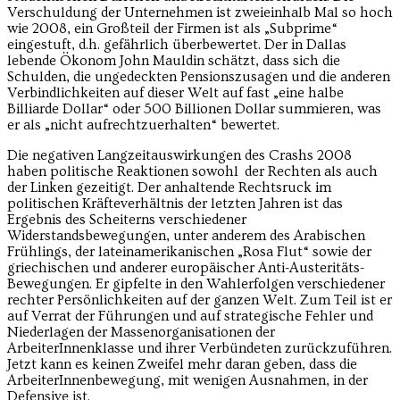
Verschuldung der Unternehmen ist zweieinhalb Mal so hoch
wie 2008, ein Großteil der Firmen ist als „Subprime“
eingestuft, d.h. gefährlich überbewertet. Der in Dallas
lebende Ökonom John Mauldin schätzt, dass sich die
Schulden, die ungedeckten Pensionszusagen und die anderen
Verbindlichkeiten auf dieser Welt auf fast „eine halbe
Billiarde Dollar“ oder 500 Billionen Dollar summieren, was
er als „nicht aufrechtzuerhalten“ bewertet.
Die negativen Langzeitauswirkungen des Crashs 2008
haben politische Reaktionen sowohl der Rechten als auch
der Linken gezeitigt. Der anhaltende Rechtsruck im
politischen Kräfteverhältnis der letzten Jahren ist das
Ergebnis des Scheiterns verschiedener
Widerstandsbewegungen, unter anderem des Arabischen
Frühlings, der lateinamerikanischen „Rosa Flut“ sowie der
griechischen und anderer europäischer Anti-Austeritäts-
Bewegungen. Er gipfelte in den Wahlerfolgen verschiedener
rechter Persönlichkeiten auf der ganzen Welt. Zum Teil ist er
auf Verrat der Führungen und auf strategische Fehler und
Niederlagen der Massenorganisationen der
ArbeiterInnenklasse und ihrer Verbündeten zurückzuführen.
Jetzt kann es keinen Zweifel mehr daran geben, dass die
ArbeiterInnenbewegung, mit wenigen Ausnahmen, in der
Defensive ist.