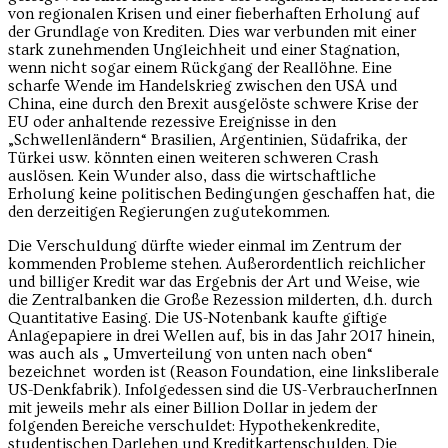
von regionalen Krisen und einer fieberhaften Erholung auf
der Grundlage von Krediten. Dies war verbunden mit einer
stark zunehmenden Ungleichheit und einer Stagnation,
wenn nicht sogar einem Rückgang der Reallöhne. Eine
scharfe Wende im Handelskrieg zwischen den USA und
China, eine durch den Brexit ausgelöste schwere Krise der
EU oder anhaltende rezessive Ereignisse in den
„Schwellenländern“ Brasilien, Argentinien, Südafrika, der
Türkei usw. könnten einen weiteren schweren Crash
auslösen. Kein Wunder also, dass die wirtschaftliche
Erholung keine politischen Bedingungen geschaffen hat, die
den derzeitigen Regierungen zugutekommen.
Die Verschuldung dürfte wieder einmal im Zentrum der
kommenden Probleme stehen. Außerordentlich reichlicher
und billiger Kredit war das Ergebnis der Art und Weise, wie
die Zentralbanken die Große Rezession milderten, d.h. durch
Quantitative Easing. Die US-Notenbank kaufte giftige
Anlagepapiere in drei Wellen auf, bis in das Jahr 2017 hinein,
was auch als „ Umverteilung von unten nach oben“
bezeichnet worden ist (Reason Foundation, eine linksliberale
US-Denkfabrik). Infolgedessen sind die US-VerbraucherInnen
mit jeweils mehr als einer Billion Dollar in jedem der
folgenden Bereiche verschuldet: Hypothekenkredite,
studentischen Darlehen und Kreditkartenschulden. Die