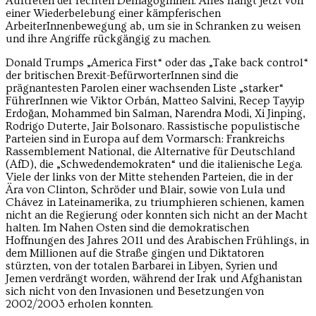
Auftreten der rechten DemagogInnen. Alles hängt jetzt von
einer Wiederbelebung einer kämpferischen
ArbeiterInnenbewegung ab, um sie in Schranken zu weisen
und ihre Angriffe rückgängig zu machen.
Donald Trumps „America First“ oder das „Take back control“
der britischen Brexit-BefürworterInnen sind die
prägnantesten Parolen einer wachsenden Liste „starker“
FührerInnen wie Viktor Orbán, Matteo Salvini, Recep Tayyip
Erdoğan, Mohammed bin Salman, Narendra Modi, Xi Jinping,
Rodrigo Duterte, Jair Bolsonaro. Rassistische populistische
Parteien sind in Europa auf dem Vormarsch: Frankreichs
Rassemblement National, die Alternative für Deutschland
(AfD), die „Schwedendemokraten“ und die italienische Lega.
Viele der links von der Mitte stehenden Parteien, die in der
Ära von Clinton, Schröder und Blair, sowie von Lula und
Chávez in Lateinamerika, zu triumphieren schienen, kamen
nicht an die Regierung oder konnten sich nicht an der Macht
halten. Im Nahen Osten sind die demokratischen
Hoffnungen des Jahres 2011 und des Arabischen Frühlings, in
dem Millionen auf die Straße gingen und Diktatoren
stürzten, von der totalen Barbarei in Libyen, Syrien und
Jemen verdrängt worden, während der Irak und Afghanistan
sich nicht von den Invasionen und Besetzungen von
2002/2003 erholen konnten.