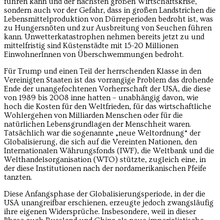
führen kann und der nächsten großen Wirtschaftskrise,
sondern auch vor der Gefahr, dass in großen Landstrichen die
Lebensmittelproduktion von Dürreperioden bedroht ist, was
zu Hungersnöten und zur Ausbreitung von Seuchen führen
kann. Unwetterkatastrophen nehmen bereits jetzt zu und
mittelfristig sind Küstenstädte mit 15-20 Millionen
EinwohnerInnen von Überschwemmungen bedroht.
Für Trump und einen Teil der herrschenden Klasse in den
Vereinigten Staaten ist das vorrangige Problem das drohende
Ende der unangefochtenen Vorherrschaft der USA, die diese
von 1989 bis 2008 inne hatten – unabhängig davon, wie
hoch die Kosten für den Weltfrieden, für das wirtschaftliche
Wohlergehen von Milliarden Menschen oder für die
natürlichen Lebensgrundlagen der Menschheit waren.
Tatsächlich war die sogenannte „neue Weltordnung“ der
Globalisierung, die sich auf die Vereinten Nationen, den
Internationalen Währungsfonds (IWF), die Weltbank und die
Welthandelsorganisation (WTO) stützte, zugleich eine, in
der diese Institutionen nach der nordamerikanischen Pfeife
tanzten.
Diese Anfangsphase der Globalisierungsperiode, in der die
USA unangreifbar erschienen, erzeugte jedoch zwangsläufig
ihre eigenen Widersprüche. Insbesondere, weil in dieser