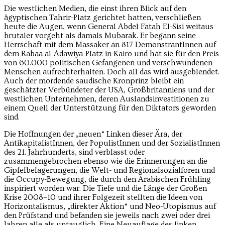
Die westlichen Medien, die einst ihren Blick auf den
ägyptischen Tahrir-Platz gerichtet hatten, verschließen
heute die Augen, wenn General Abdel Fatah El-Sisi weitaus
brutaler vorgeht als damals Mubarak. Er begann seine
Herrschaft mit dem Massaker an 817 DemonstrantInnen auf
dem Rabaa al-Adawiya-Platz in Kairo und hat sie für den Preis
von 60.000 politischen Gefangenen und verschwundenen
Menschen aufrechterhalten. Doch all das wird ausgeblendet.
Auch der mordende saudische Kronprinz bleibt ein
geschätzter Verbündeter der USA, Großbritanniens und der
westlichen Unternehmen, deren Auslandsinvestitionen zu
einem Quell der Unterstützung für den Diktators geworden
sind.
Die Hoffnungen der „neuen“ Linken dieser Ära, der
AntikapitalistInnen, der PopulistInnen und der SozialistInnen
des 21. Jahrhunderts, sind verblasst oder
zusammengebrochen ebenso wie die Erinnerungen an die
Gipfelbelagerungen, die Welt- und Regionalsozialforen und
die Occupy-Bewegung, die durch den Arabischen Frühling
inspiriert worden war. Die Tiefe und die Länge der Großen
Krise 2008–10 und ihrer Folgezeit stellten die Ideen von
Horizontalismus, „direkter Aktion“ und Neo-Utopismus auf
den Prüfstand und befanden sie jeweils nach zwei oder drei
Jahren alle als untauglich. Eine Neuauflage des linken