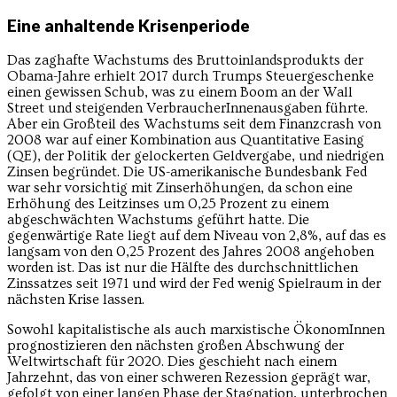
Eine anhaltende Krisenperiode
Das zaghafte Wachstums des Bruttoinlandsprodukts der
Obama-Jahre erhielt 2017 durch Trumps Steuergeschenke
einen gewissen Schub, was zu einem Boom an der Wall
Street und steigenden VerbraucherInnenausgaben führte.
Aber ein Großteil des Wachstums seit dem Finanzcrash von
2008 war auf einer Kombination aus Quantitative Easing
(QE), der Politik der gelockerten Geldvergabe, und niedrigen
Zinsen begründet. Die US-amerikanische Bundesbank Fed
war sehr vorsichtig mit Zinserhöhungen, da schon eine
Erhöhung des Leitzinses um 0,25 Prozent zu einem
abgeschwächten Wachstums geführt hatte. Die
gegenwärtige Rate liegt auf dem Niveau von 2,8%, auf das es
langsam von den 0,25 Prozent des Jahres 2008 angehoben
worden ist. Das ist nur die Hälfte des durchschnittlichen
Zinssatzes seit 1971 und wird der Fed wenig Spielraum in der
nächsten Krise lassen.
Sowohl kapitalistische als auch marxistische ÖkonomInnen
prognostizieren den nächsten großen Abschwung der
Weltwirtschaft für 2020. Dies geschieht nach einem
Jahrzehnt, das von einer schweren Rezession geprägt war,
gefolgt von einer langen Phase der Stagnation, unterbrochen