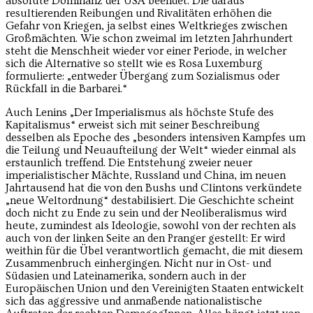
absolute Dominanz der USA beendet. Die daraus
resultierenden Reibungen und Rivalitäten erhöhen die
Gefahr von Kriegen, ja selbst eines Weltkrieges zwischen
Großmächten. Wie schon zweimal im letzten Jahrhundert
steht die Menschheit wieder vor einer Periode, in welcher
sich die Alternative so stellt wie es Rosa Luxemburg
formulierte: „entweder Übergang zum Sozialismus oder
Rückfall in die Barbarei.“
Auch Lenins „Der Imperialismus als höchste Stufe des
Kapitalismus“ erweist sich mit seiner Beschreibung
desselben als Epoche des „besonders intensiven Kampfes um
die Teilung und Neuaufteilung der Welt“ wieder einmal als
erstaunlich treffend. Die Entstehung zweier neuer
imperialistischer Mächte, Russland und China, im neuen
Jahrtausend hat die von den Bushs und Clintons verkündete
„neue Weltordnung“ destabilisiert. Die Geschichte scheint
doch nicht zu Ende zu sein und der Neoliberalismus wird
heute, zumindest als Ideologie, sowohl von der rechten als
auch von der linken Seite an den Pranger gestellt: Er wird
weithin für die Übel verantwortlich gemacht, die mit diesem
Zusammenbruch einhergingen. Nicht nur in Ost- und
Südasien und Lateinamerika, sondern auch in der
Europäischen Union und den Vereinigten Staaten entwickelt
sich das aggressive und anmaßende nationalistische