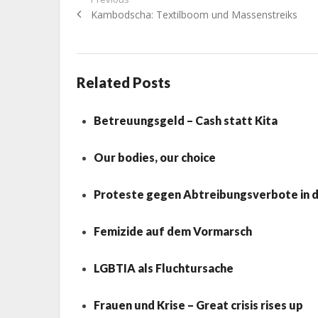
Beitragsnavigation
Previous
Kambodscha: Textilboom und Massenstreiks
post:
Related Posts
Betreuungsgeld – Cash statt Kita
Our bodies, our choice
Proteste gegen Abtreibungsverbote in 
Femizide auf dem Vormarsch
LGBTIA als Fluchtursache
Frauen und Krise – Great crisis rises up