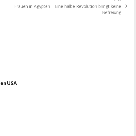
Next
Frauen in Ägypten – Eine halbe Revolution bringt keine
post:
Befreiung
den USA